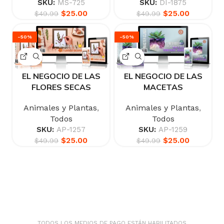
SKU:
MS-725
SKU:
DI-1875
$
25.00
$
25.00
$
49.99
$
49.99
-50%
-50%
EL NEGOCIO DE LAS
EL NEGOCIO DE LAS
FLORES SECAS
MACETAS
GEOMÉTRICAS DE
Animales y Plantas
,
Animales y Plantas
,
GEODAS
Todos
Todos
SKU:
AP-1257
SKU:
AP-1259
$
25.00
$
25.00
$
49.99
$
49.99
TODOS LOS MEDIOS DE PAGO ESTÁN HABILITADOS