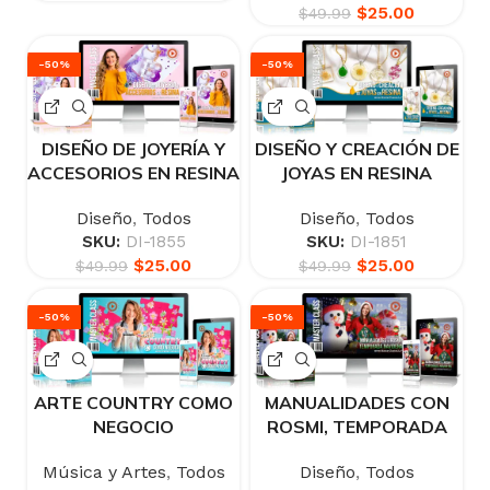
$
25.00
$
49.99
-50%
-50%
DISEÑO DE JOYERÍA Y
DISEÑO Y CREACIÓN DE
ACCESORIOS EN RESINA
JOYAS EN RESINA
Diseño
,
Todos
Diseño
,
Todos
SKU:
DI-1855
SKU:
DI-1851
$
25.00
$
25.00
$
49.99
$
49.99
-50%
-50%
ARTE COUNTRY COMO
MANUALIDADES CON
NEGOCIO
ROSMI, TEMPORADA
NAVIDEÑA
Música y Artes
,
Todos
Diseño
,
Todos