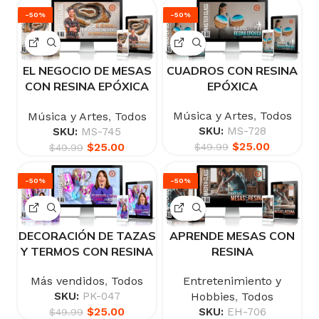
-50%
-50%
EL NEGOCIO DE MESAS
CUADROS CON RESINA
CON RESINA EPÓXICA
EPÓXICA
EN FORMA DE GEODAS
Música y Artes
,
Todos
Música y Artes
,
Todos
SKU:
MS-728
SKU:
MS-745
$
25.00
$
25.00
$
49.99
$
49.99
-50%
-50%
DECORACIÓN DE TAZAS
APRENDE MESAS CON
Y TERMOS CON RESINA
RESINA
Más vendidos
,
Todos
Entretenimiento y
SKU:
PK-047
Hobbies
,
Todos
$
25.00
SKU:
EH-706
$
49.99