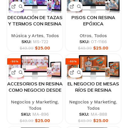
DECORACIÓN DE TAZAS
PISOS CON RESINA
Y TERMOS CON RESINA
EPÓXICA
Música y Artes
,
Todos
Otros
,
Todos
SKU:
MS-722
SKU:
OT-1166
$
25.00
$
25.00
$
49.99
$
49.99
-50%
-50%
ACCESORIOS EN RESINA
EL NEGOCIO DE MESAS
COMO NEGOCIO DESDE
RÍOS DE RESINA
CASA
Negocios y Marketing
,
Negocios y Marketing
,
Todos
Todos
SKU:
MA-888
SKU:
MA-896
$
25.00
$
25.00
$
49.99
$
49.99