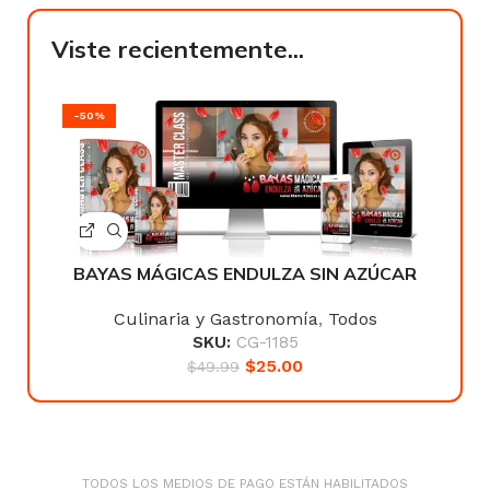
Viste recientemente...
-50%
BAYAS MÁGICAS ENDULZA SIN AZÚCAR
Culinaria y Gastronomía
,
Todos
SKU:
CG-1185
$
25.00
$
49.99
TODOS LOS MEDIOS DE PAGO ESTÁN HABILITADOS