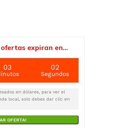
 ofertas expiran en…
03
01
inutos
Segundos
esados en dólares, para ver el
a local, solo debes dar clic en
AR OFERTA!