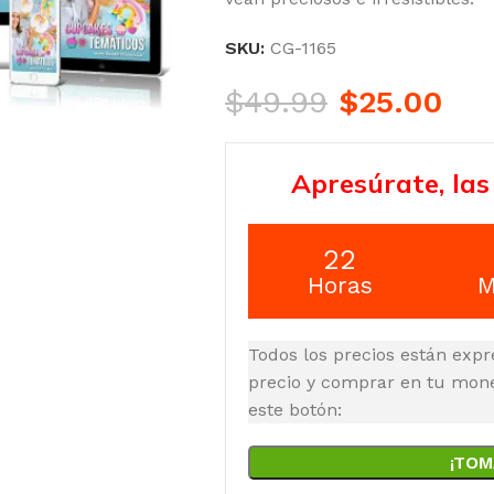
SKU:
CG-1165
$
49.99
$
25.00
Apresúrate, las
22
Horas
M
Todos los precios están expr
precio y comprar en tu moned
este botón:
¡TOM