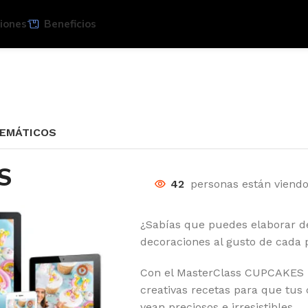
iones
Beneficios
TEMÁTICOS
S
42
personas están viend
¿Sabías que puedes elaborar de
decoraciones al gusto de cada
Con el MasterClass CUPCAKES 
creativas recetas para que tus
vean preciosos e irresistibles.