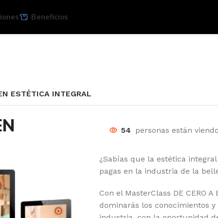
iones
Beneficios
EN ESTÉTICA INTEGRAL
EN
54
personas están viend
¿Sabías que la estética integra
pagas en la industria de la bel
Con el MasterClass DE CERO 
dominarás los conocimientos y 
industria, con la oportunidad d