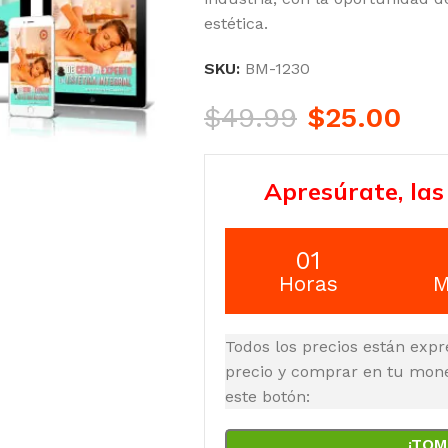
estética.
SKU:
BM-1230
$
49.99
$
25.00
Apresúrate, las
01
Horas
M
Todos los precios están expr
precio y comprar en tu moned
este botón:
¡TOM