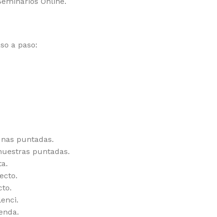
Seminarios Online.
so a paso:
unas puntadas.
nuestras puntadas.
a.
ecto.
cto.
enci.
enda.