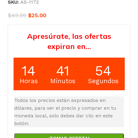
SKU:
AS-1172
$
49.99
$
25.00
Apresúrate, las ofertas
expiran en…
14
41
54
Horas
Minutos
Segundos
Todos los precios están expresados en
dólares, para ver el precio y comprar en tu
moneda local, solo debes dar clic en este
botón: