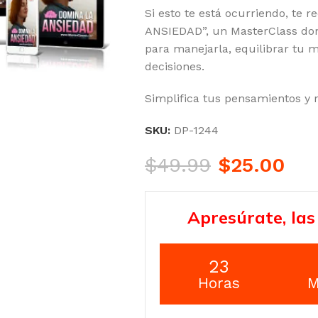
Si esto te está ocurriendo, te
ANSIEDAD”, un MasterClass dond
para manejarla, equilibrar tu m
decisiones.
Simplifica tus pensamientos y r
SKU:
DP-1244
$
49.99
$
25.00
Apresúrate, las
23
Horas
M