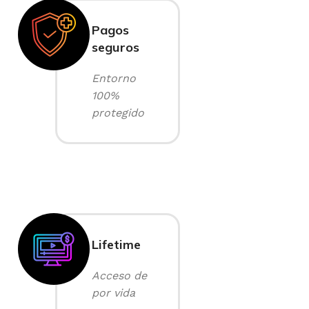
Pagos
seguros
Entorno
100%
protegido
Lifetime
Acceso de
por vida