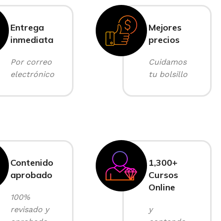
Entrega
Mejores
inmediata
precios
Por correo
Cuidamos
electrónico
tu bolsillo
Contenido
1,300+
aprobado
Cursos
Online
100%
revisado y
y