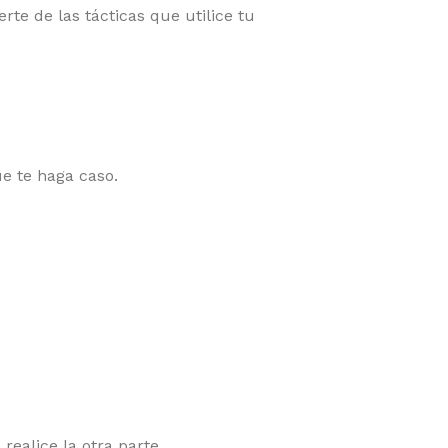
te de las tácticas que utilice tu
ue te haga caso.
ealice la otra parte.