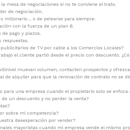
la mesa de negociaciones si no te conviene el trato.
der de negociación.
do millonario… o de pelearse para siempre.
ción con la fuerza de un plan B.
 de pago y plazos.
s respuestas.
publicitarios de TV por cable a los Comercios Locales?
rabajo el cliente partió desde el precio con descuento. ¿C
ltinivel muevan volumen, contacten prospectos y ofrezca
al de alquiler para que la renovación de contrato no se d
o para una empresa cuando el propietario solo se enfoca 
 de un descuento y no perder la venta?
ntas?
por sobre mi competencia?
nuestra desesperación por vender?
anales mayoristas cuando mi empresa vende el mismo pr