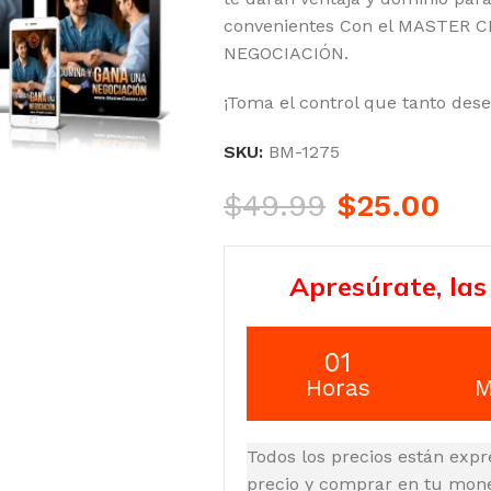
convenientes Con el MASTER 
NEGOCIACIÓN.
¡Toma el control que tanto dese
SKU:
BM-1275
$
49.99
$
25.00
Apresúrate, las
01
Horas
M
Todos los precios están expr
precio y comprar en tu moned