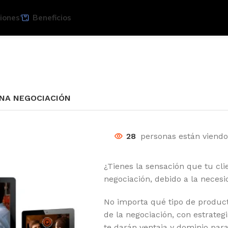
iones
Beneficios
UNA NEGOCIACIÓN
28
personas están viend
¿Tienes la sensación que tu cl
negociación, debido a la necesi
No importa qué tipo de producto
de la negociación, con estrategi
te darán ventaja y dominio par