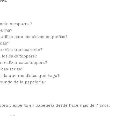
PNG.
ontacto o espuma?
spuma?
tilizo para las piezas pequeñas?
adas?
 o mica transparente?
 los cake toppers?
 realizar cake toppers?
icas serias?
hilla que me distes qué hago?
 mundo de la papelería?
ra y experta en papelería desde hace más de 7 años.