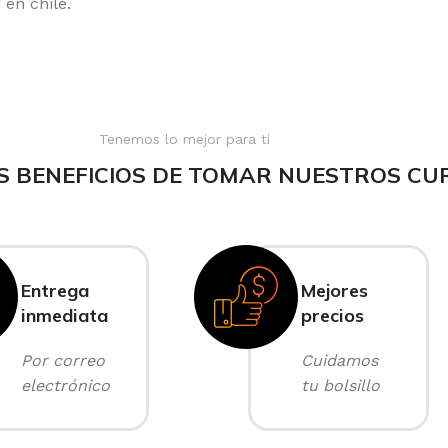
en chile.
Tenemos lo mejor para ti
S BENEFICIOS DE TOMAR NUESTROS CU
Entrega
Mejores
inmediata
precios
Por correo
Cuidamos
electrónico
tu bolsillo