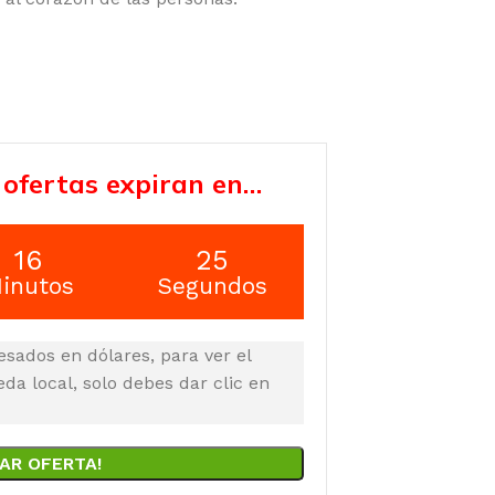
 ofertas expiran en…
16
24
inutos
Segundos
esados en dólares, para ver el
a local, solo debes dar clic en
AR OFERTA!