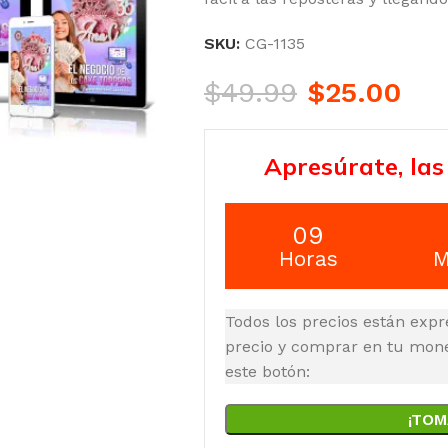
SKU:
CG-1135
$
49.99
$
25.00
Apresúrate, las
09
Horas
M
Todos los precios están expr
precio y comprar en tu moned
este botón:
¡TOM