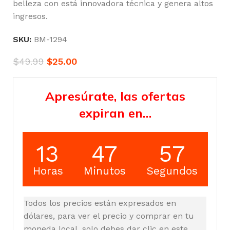
belleza con está innovadora técnica y genera altos
ingresos.
SKU:
BM-1294
$
49.99
$
25.00
Apresúrate, las ofertas
expiran en…
13
47
56
Horas
Minutos
Segundos
Todos los precios están expresados en
dólares, para ver el precio y comprar en tu
moneda local, solo debes dar clic en este