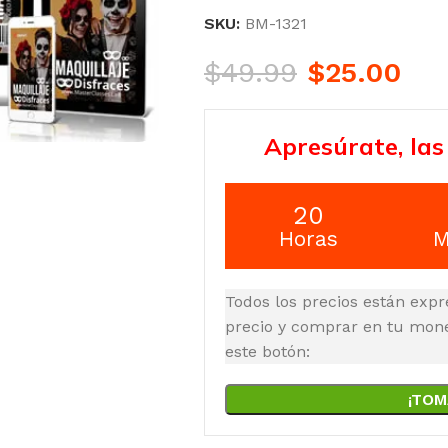
SKU:
BM-1321
$
49.99
$
25.00
Apresúrate, las
20
Horas
M
Todos los precios están expr
precio y comprar en tu moned
este botón:
¡TOM