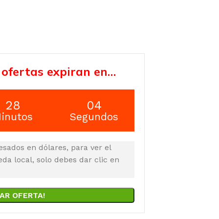
 ofertas expiran en…
28
03
inutos
Segundos
esados en dólares, para ver el
a local, solo debes dar clic en
AR OFERTA!