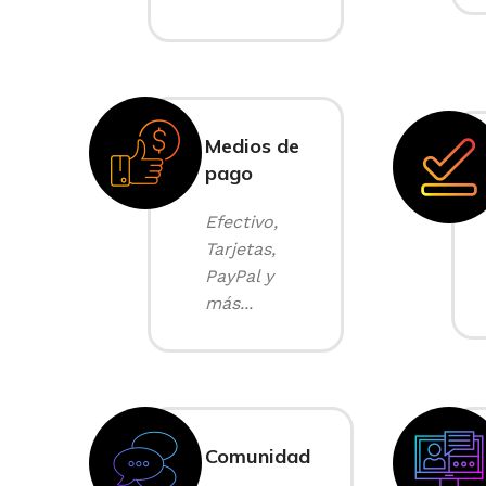
Medios de
pago
Efectivo,
Tarjetas,
PayPal y
más...
Comunidad