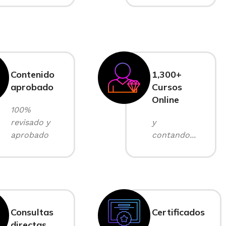
Contenido
1,300+
aprobado
Cursos
Online
100%
revisado y
y
aprobado
contando...
Consultas
Certificados
directas