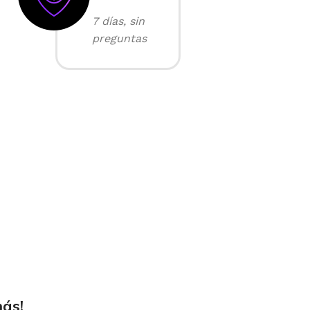
7 días, sin
preguntas
más!