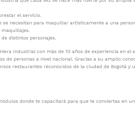
ndustria que cada vez se hace más fuerte por su amplia ve
restar el servicio.
 se necesitan para maquillar artísticamente a una perso
 maquillajes.
de distintos personajes.
ra Industrial con más de 10 años de experiencia en el se
tos de personas a nivel nacional. Gracias a su amplio cono
versos restaurantes reconocidos de la ciudad de Bogotá y 
ódulos donde te capacitará para que te conviertas en un