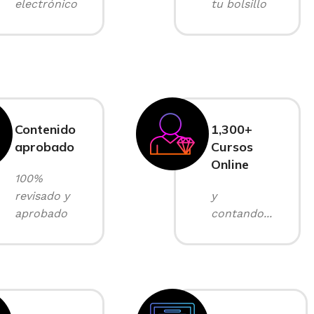
electrónico
tu bolsillo
Contenido
1,300+
aprobado
Cursos
Online
100%
revisado y
y
aprobado
contando...