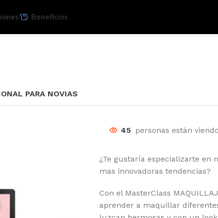
iones
Beneficios
IONAL PARA NOVIAS
45
personas están viend
¿Te gustaría especializarte en 
mas innovadoras tendencias?
Con el MasterClass MAQUILLA
aprender a maquillar diferentes
luzcan hermosas y con un look 