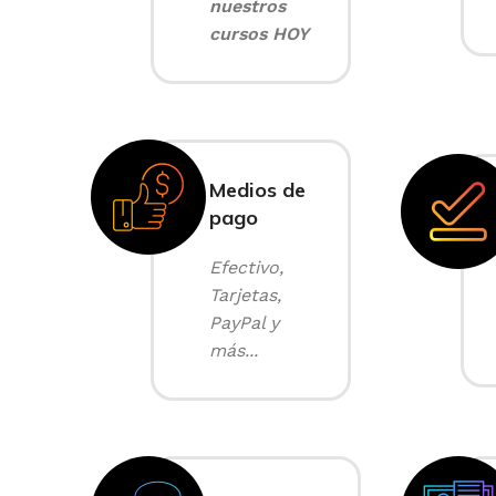
nuestros
cursos HOY
Medios de
pago
Efectivo,
Tarjetas,
PayPal y
más...