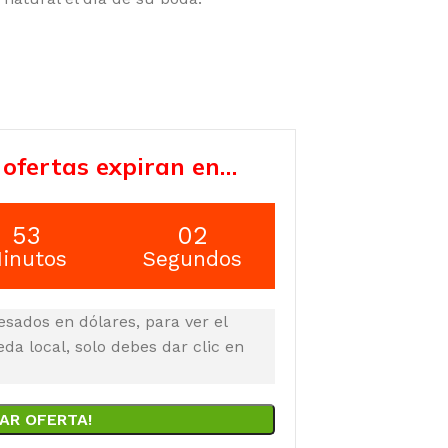
 ofertas expiran en…
53
01
inutos
Segundos
esados en dólares, para ver el
a local, solo debes dar clic en
AR OFERTA!