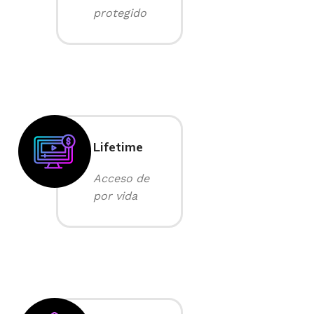
protegido
Lifetime
Acceso de
por vida