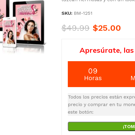
SKU:
BM-1251
$
49.99
$
25.00
Apresúrate, las
09
Horas
M
Todos los precios están expr
precio y comprar en tu moned
este botón:
¡TOM