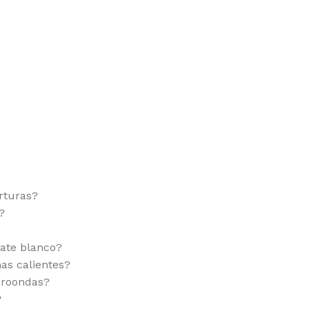
rturas?
?
late blanco?
mas calientes?
croondas?
?