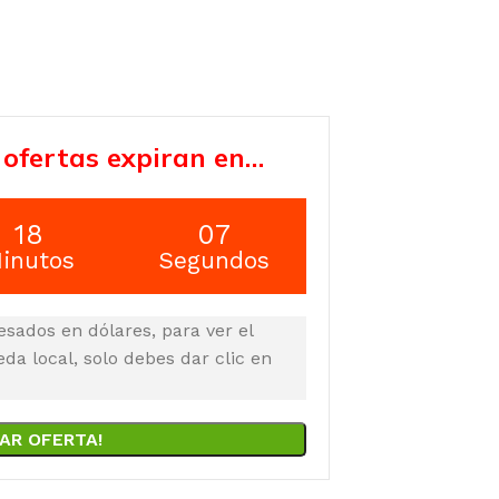
 ofertas expiran en…
18
07
inutos
Segundos
esados en dólares, para ver el
a local, solo debes dar clic en
AR OFERTA!