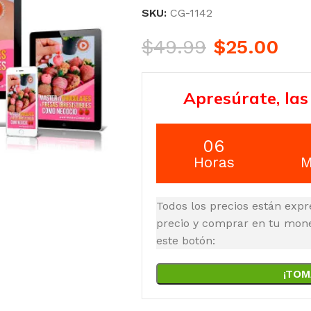
SKU:
CG-1142
$
49.99
$
25.00
Apresúrate, las
06
Horas
M
Todos los precios están expr
precio y comprar en tu moned
este botón:
¡TOM