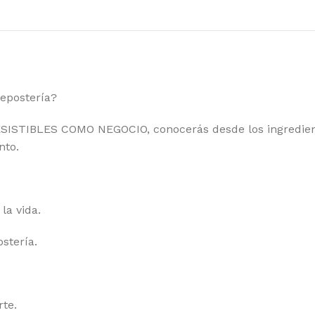
repostería?
ISTIBLES COMO NEGOCIO, conocerás desde los ingrediente
nto.
la vida.
stería.
rte.