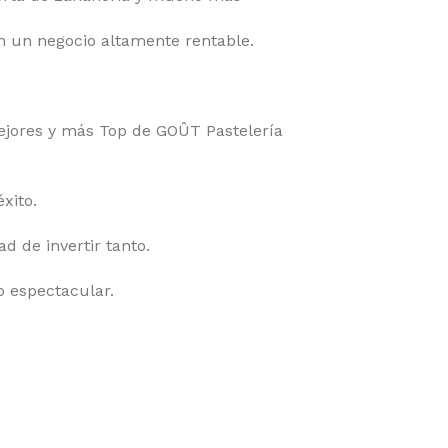
n un negocio altamente rentable.
mejores y más Top de GOÛT Pastelería
xito.
 de invertir tanto.
o espectacular.