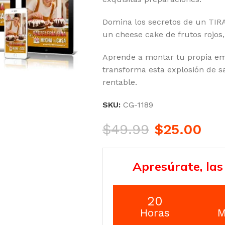
Domina los secretos de un TIR
un cheese cake de frutos rojos
Aprende a montar tu propia em
transforma esta explosión de 
rentable.
SKU:
CG-1189
$
49.99
$
25.00
Apresúrate, las
20
Horas
M