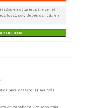
esados en dólares, para ver el
a local, solo debes dar clic en
AR OFERTA!
.
lios para desarrollar las más
torta de zanahoria y mucho más