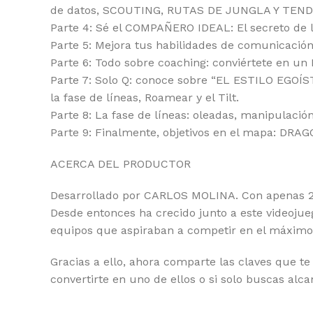
de datos, SCOUTING, RUTAS DE JUNGLA Y TEN
Parte 4: Sé el COMPAÑERO IDEAL: El secreto de 
Parte 5: Mejora tus habilidades de comunicaci
Parte 6: Todo sobre coaching: conviértete en u
Parte 7: Solo Q: conoce sobre “EL ESTILO EGOÍST
la fase de líneas, Roamear y el Tilt.
Parte 8: La fase de líneas: oleadas, manipulació
Parte 9: Finalmente, objetivos en el mapa: D
ACERCA DEL PRODUCTOR
Desarrollado por CARLOS MOLINA. Con apenas 22 
Desde entonces ha crecido junto a este videojue
equipos que aspiraban a competir en el máximo 
Gracias a ello, ahora comparte las claves que te 
convertirte en uno de ellos o si solo buscas alc