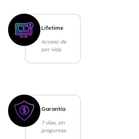
Lifetime
Acceso de
por vida
Garantía
7 días, sin
preguntas