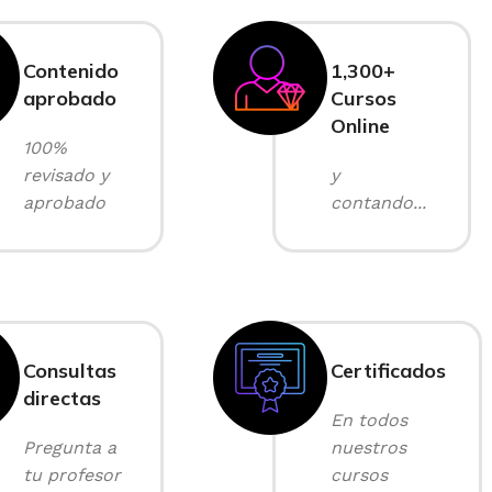
Contenido
1,300+
aprobado
Cursos
Online
100%
revisado y
y
aprobado
contando...
Consultas
Certificados
directas
En todos
Pregunta a
nuestros
tu profesor
cursos