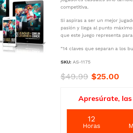
competitiva.
Si aspiras a ser un mejor jugado
pasión y llega al punto máximo
que este juego representa par
“14 claves que separan a los b
SKU:
AS-1175
$
49.99
$
25.00
Apresúrate, las
12
Horas
M