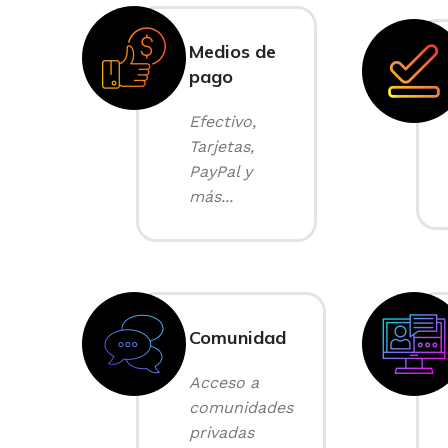
Medios de
pago
Efectivo,
Tarjetas,
PayPal y
más...
Comunidad
Acceso a
comunidades
privadas