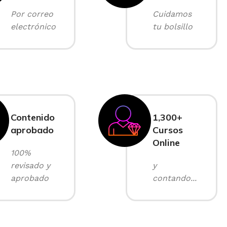
Por correo
Cuidamos
electrónico
tu bolsillo
Contenido
1,300+
aprobado
Cursos
Online
100%
revisado y
y
aprobado
contando...