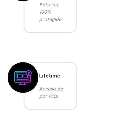
Entorno
100%
protegido
Lifetime
Acceso de
por vida