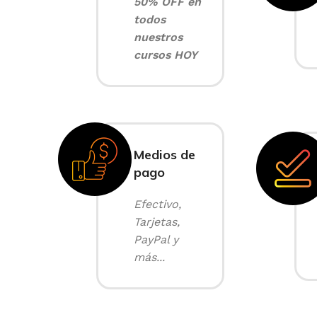
50% OFF en
todos
nuestros
cursos HOY
Medios de
pago
Efectivo,
Tarjetas,
PayPal y
más...