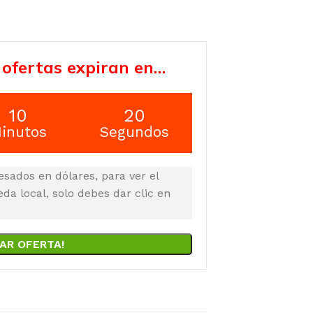
 ofertas expiran en…
10
19
inutos
Segundos
esados en dólares, para ver el
a local, solo debes dar clic en
AR OFERTA!