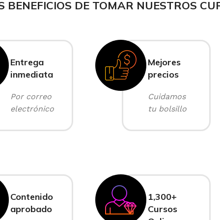
S BENEFICIOS DE TOMAR NUESTROS CU
Entrega
Mejores
inmediata
precios
Por correo
Cuidamos
electrónico
tu bolsillo
Contenido
1,300+
aprobado
Cursos