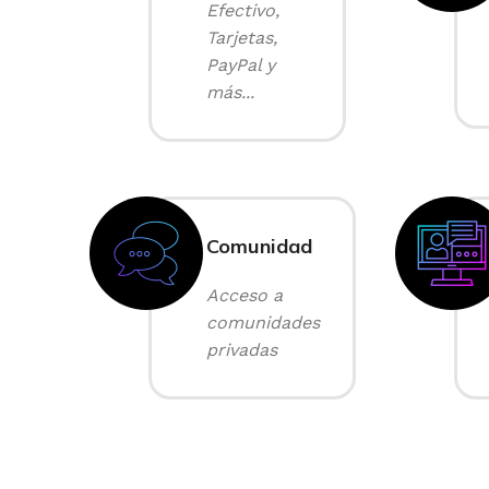
Efectivo,
Tarjetas,
PayPal y
más...
Comunidad
Acceso a
comunidades
privadas