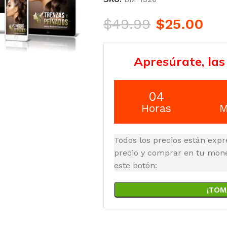
$
49.99
$
25.00
Apresúrate, las
04
Horas
M
Todos los precios están expr
precio y comprar en tu moned
este botón:
¡TOM