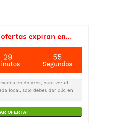
 ofertas expiran en…
29
55
inutos
Segundos
esados en dólares, para ver el
a local, solo debes dar clic en
AR OFERTA!