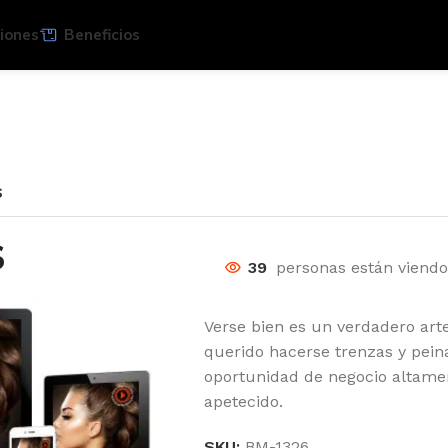
iones
Beneficios
S
S
39
personas están viend
Verse bien es un verdadero ar
querido hacerse trenzas y pein
oportunidad de negocio altame
apetecido.
SKU:
BM-1326