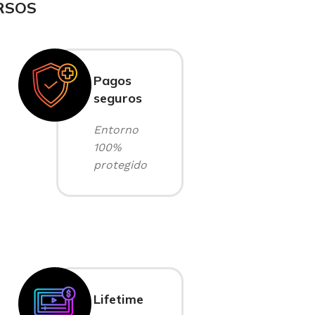
RSOS
Pagos
seguros
Entorno
100%
protegido
Lifetime