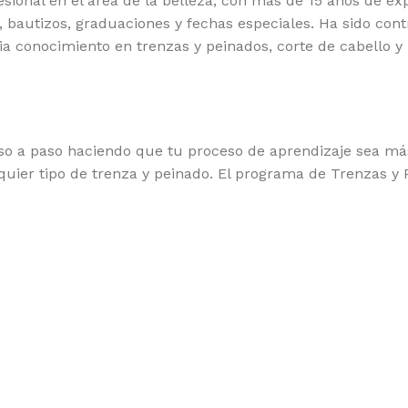
nal en el área de la belleza, con más de 15 años de exp
bautizos, graduaciones y fechas especiales. Ha sido cont
a conocimiento en trenzas y peinados, corte de cabello y
 a paso haciendo que tu proceso de aprendizaje sea más fác
uier tipo de trenza y peinado. El programa de Trenzas y P