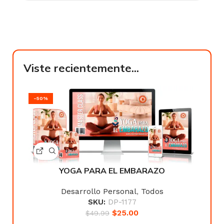
Viste recientemente...
-50%
YOGA PARA EL EMBARAZO
Desarrollo Personal
,
Todos
SKU:
DP-1177
$
25.00
$
49.99