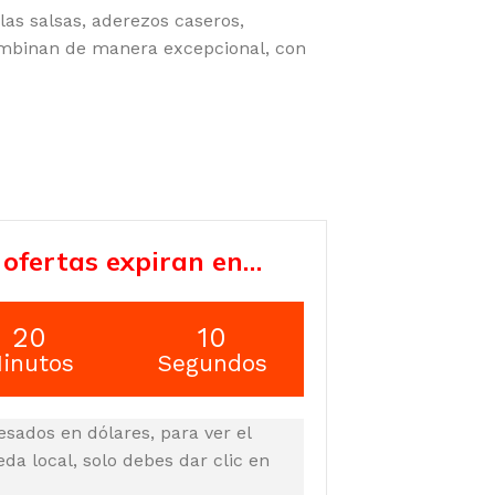
as salsas, aderezos caseros,
ombinan de manera excepcional, con
 ofertas expiran en…
20
09
inutos
Segundos
esados en dólares, para ver el
a local, solo debes dar clic en