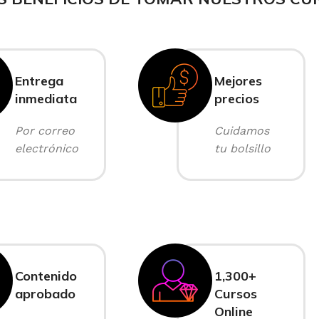
Entrega
Mejores
inmediata
precios
Por correo
Cuidamos
electrónico
tu bolsillo
Contenido
1,300+
aprobado
Cursos
Online