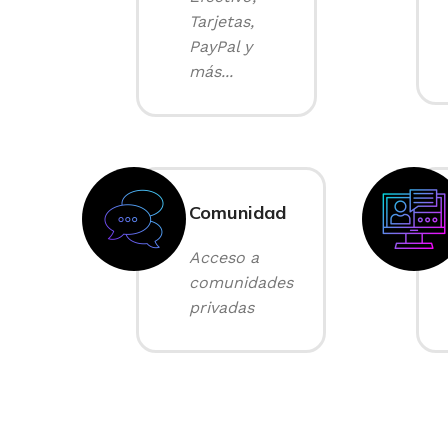
Tarjetas,
PayPal y
más...
Comunidad
Acceso a
comunidades
privadas