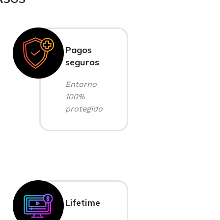
Pagos
seguros
Entorno
100%
protegido
Lifetime