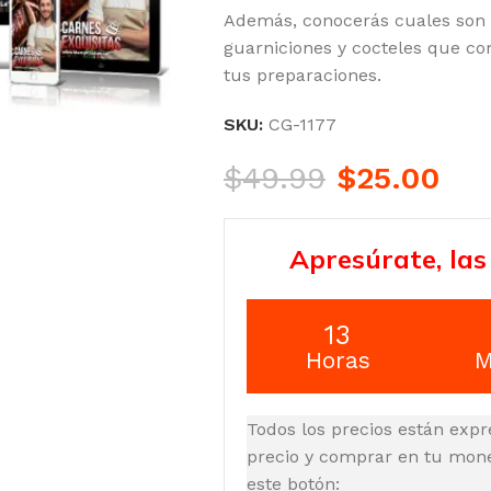
Además, conocerás cuales son l
guarniciones y cocteles que c
tus preparaciones.
SKU:
CG-1177
$
49.99
$
25.00
Apresúrate, las
13
Horas
M
Todos los precios están expr
precio y comprar en tu moned
este botón: