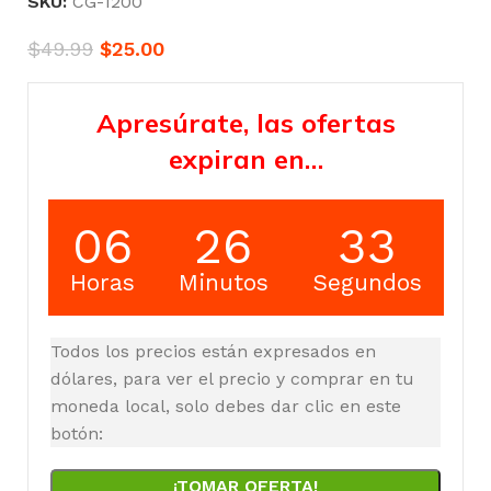
SKU:
CG-1200
$
49.99
$
25.00
Apresúrate, las ofertas
expiran en…
06
26
32
Horas
Minutos
Segundos
Todos los precios están expresados en
dólares, para ver el precio y comprar en tu
moneda local, solo debes dar clic en este
botón:
¡TOMAR OFERTA!